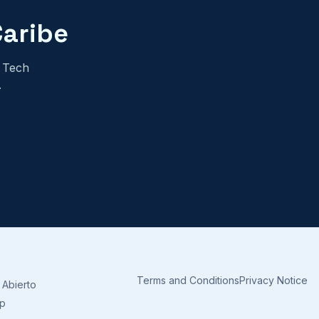
Caribe
n Tech
.
Terms and Conditions
Privacy Notice
 Abierto
ap