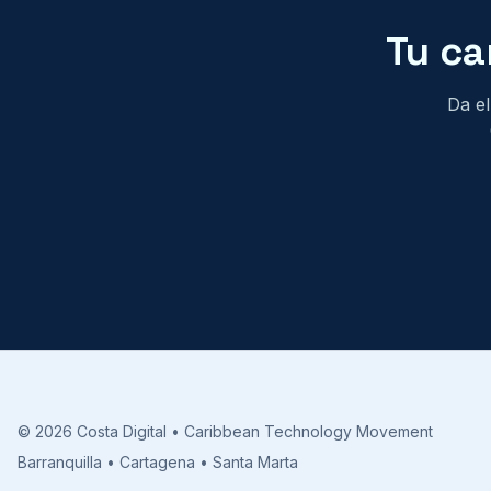
Tu ca
Da el
© 2026 Costa Digital • Caribbean Technology Movement
Barranquilla • Cartagena • Santa Marta