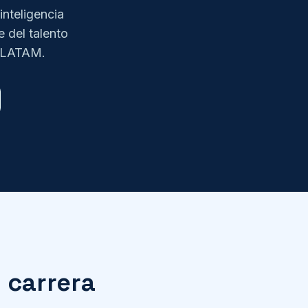
inteligencia
e del talento
e LATAM.
 carrera