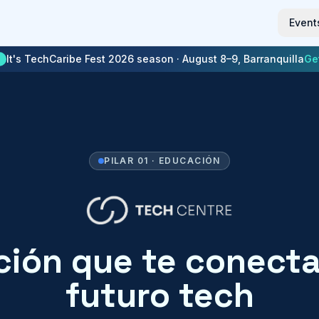
Event
It's TechCaribe Fest 2026 season · August 8–9, Barranquilla
Get
PILAR 01 · EDUCACIÓN
ión que te conecta
futuro tech