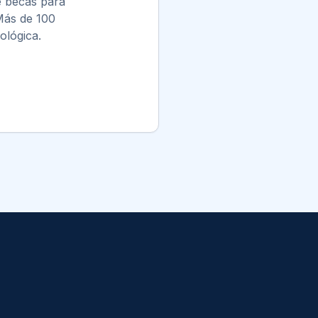
e becas para
 Más de 100
ológica.