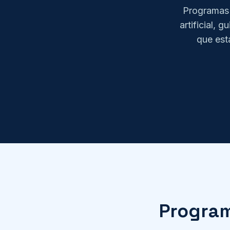
Programas p
artificial, 
que est
Program